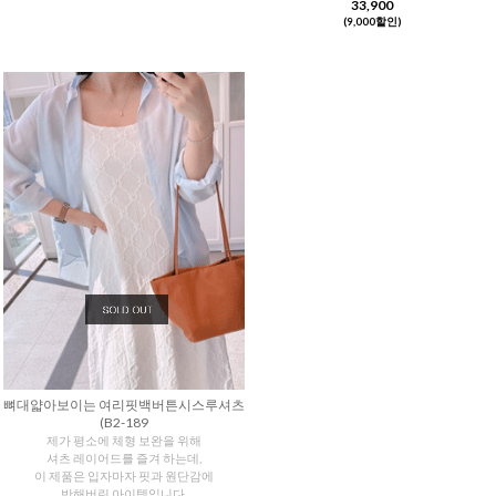
33,900
(9,000할인)
뼈대얇아보이는 여리핏백버튼시스루셔츠
(B2-189
제가 평소에 체형 보완을 위해
셔츠 레이어드를 즐겨 하는데,
이 제품은 입자마자 핏과 원단감에
반해버린 아이템입니다.