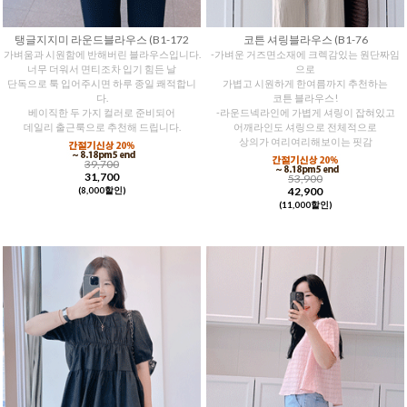
탱글지지미 라운드블라우스 (B1-172
코튼 셔링블라우스 (B1-76
가벼움과 시원함에 반해버린 블라우스입니다.
-가벼운 거즈면소재에 크렉감있는 원단짜임
너무 더워서 면티조차 입기 힘든 날
으로
단독으로 툭 입어주시면 하루 종일 쾌적합니
가볍고 시원하게 한여름까지 추천하는
다.
코튼 블라우스!
베이직한 두 가지 컬러로 준비되어
-라운드넥라인에 가볍게 셔링이 잡혀있고
데일리 출근룩으로 추천해 드립니다.
어깨라인도 셔링으로 전체적으로
상의가 여리여리해보이는 핏감
39,700
31,700
53,900
42,900
(8,000할인)
(11,000할인)