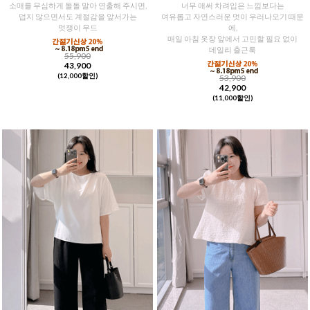
소매를 무심하게 돌돌 말아 연출해 주시면,
너무 애써 차려입은 느낌보다는
덥지 않으면서도 계절감을 앞서가는
여유롭고 자연스러운 멋이 우러나오기 때문
멋쟁이 무드
에,
매일 아침 옷장 앞에서 고민할 필요 없이
데일리 출근룩
55,900
43,900
(12,000할인)
53,900
42,900
(11,000할인)