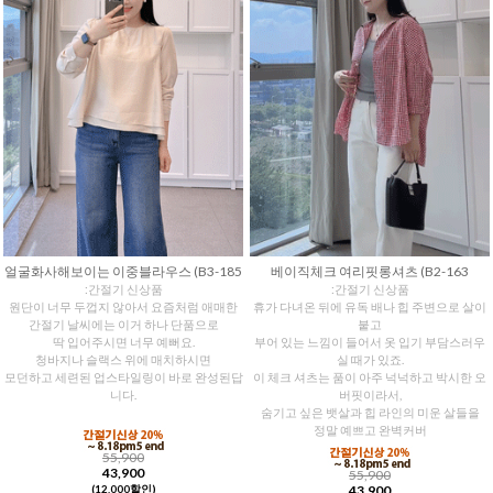
얼굴화사해보이는 이중블라우스 (B3-185
베이직체크 여리핏롱셔츠 (B2-163
:간절기 신상품
:간절기 신상품
원단이 너무 두껍지 않아서 요즘처럼 애매한
휴가 다녀온 뒤에 유독 배나 힙 주변으로 살이
간절기 날씨에는 이거 하나 단품으로
붙고
딱 입어주시면 너무 예뻐요.
부어 있는 느낌이 들어서 옷 입기 부담스러우
청바지나 슬랙스 위에 매치하시면
실 때가 있죠.
모던하고 세련된 업스타일링이 바로 완성된답
이 체크 셔츠는 품이 아주 넉넉하고 박시한 오
니다.
버핏이라서,
숨기고 싶은 뱃살과 힙 라인의 미운 살들을
정말 예쁘고 완벽커버
55,900
43,900
55,900
43,900
(12,000할인)