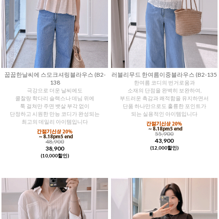
꿉꿉한날씨에 스모크셔링블라우스 (B2-
러블리무드 한여름이중블라우스 (B2-135
138
한여름 코디의 번거로움과
극강으로 더운 날씨에도
소재의 단점을 완벽히 보완하여,
쿨찰랑 학다리 슬랙스나 데님 위에
부드러운 촉감과 쾌적함을 유지하면서
툭 걸쳐만 주면 뱃살 부각 없이
단품 하나만으로도 훌륭한 포인트가
단정하고 시원한 만능 코디가 완성되는
되는 실용적인 아이템입니다
최고의 데일리 아이템입니다
55,900
43,900
48,900
38,900
(12,000할인)
(10,000할인)