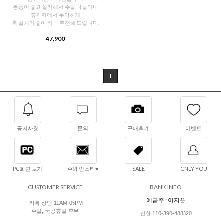
통풍이 좋고 실키해서 주말 나들이나
휴가지에서 우아하게
툭 걸치기 좋아 적극 추천해 드립니다.
47,900
1
공지사항
문의
구매후기
이벤트
PC화면 보기
주와 인스타♥
SALE
ONLY YOU
CUSTOMER SERVICE
BANK INFO
예금주 : 이지은
카톡 상담 11AM-05PM
주말, 국공휴일 휴무
신한 110-390-488320