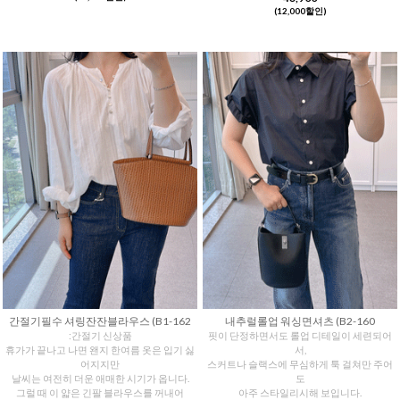
(12,000할인)
간절기필수 셔링잔잔블라우스 (B1-162
내추럴롤업 워싱면셔츠 (B2-160
:간절기 신상품
핏이 단정하면서도 롤업 디테일이 세련되어
휴가가 끝나고 나면 왠지 한여름 옷은 입기 싫
서,
어지지만
스커트나 슬랙스에 무심하게 툭 걸쳐만 주어
날씨는 여전히 더운 애매한 시기가 옵니다.
도
그럴 때 이 얇은 긴팔 블라우스를 꺼내어
아주 스타일리시해 보입니다.