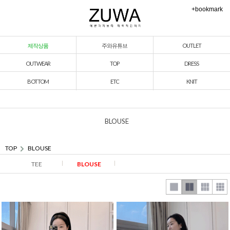
+bookmark
제작상품
주와유튜브
OUTLET
OUTWEAR
TOP
DRESS
BOTTOM
ETC
KNIT
BLOUSE
TOP
BLOUSE
TEE
BLOUSE