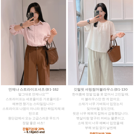
언제나 스트라이프셔츠 (B1-182
깃털핏 셔링썸머블라우스 (B1-130
말그대로 언제나요^^
한여름에 정말 입을 옷 없어서 고민일 때,
스트라이프는 세로줄이든 가로줄이든~
이 블라우스만 한 게 없어요.
예쁘면 챙기는 스타일입니다~
소재가 너무 가벼워서 입었는지
스트라이프 나염이 아니라 원단 짜임자체 패
잊어버릴 정도인데,
턴으로
핏은 너무 예쁘게 잡혀서 감동했답니다.
원단감에서 오는 고급스러운 무드가
뱃살이랑 옆구리 커버는 물론이고,
정말 좋은 셔츠!
소매 핏이 너무 예뻐서 입었을 때
부해 보임 없이 날씬해