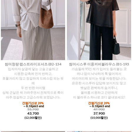
썸머청량 랩스트라이프셔츠 (B2-134
썸머시스루 이중커버블라우스 (B1-193
입자마자 살결에 닿는 고슬고슬하고
가슴둘레 95인 제가 입어도 들러붙는 곳
시원한 감촉에 먼저 반하고,
하나 없이 낙낙하게 툭 떨어져서
흐물거리지 않고 정갈하게 드레스업 되는 핏
여리여리해 보이는 핏을 자랑한답니다.
에
은은한 시스루라 답답해 보이지도 않고
두 번 반한 아이템
뱃살은 완벽하게 숨겨주니,
상체 군살은 싹 가려주면서 전체적으로 룩이
올여름 시원하고 간편하게
아주 정갈하고 고급스러워 보였답니다.
이 블라우스 하나로 코디 끝내보세요!
55,700
47,900
43,700
37,900
(12,000할인)
(10,000할인)