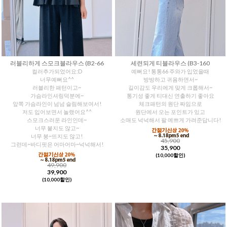
러블리하게 스모크블라우스 (B2-66
세련되게 티블라우스 (B3-160
컬러추가되었어요:D
예뻐요! 통통66 주와가 입었을때
너무예뻐요^^
방방하고 귀욤하면서~
러블리한 패턴이고~
길이감도 우리에게 맞게 크롭해서~
가슴라인셔링덕분에~
통기성 좋게 티대신 연출하기 좋아요
앞쪽 가슴라인이 넘넘 슬림해보여서!
체크패턴의 원단 짜임으로
저도 입어보면서 놀랬어요^^
원단에서 오는 포인트가 있고
스모크스러운 라인인데~
소매도 넉넉해서 팔 예쁘게 가려준답니다!
너무 붙지도 않고~
너무 붕~뜨지도 않고!
45,900
그런데~바디핏은 어마어마~넉넉해서!
35,900
(10,000할인)
49,900
39,900
(10,000할인)