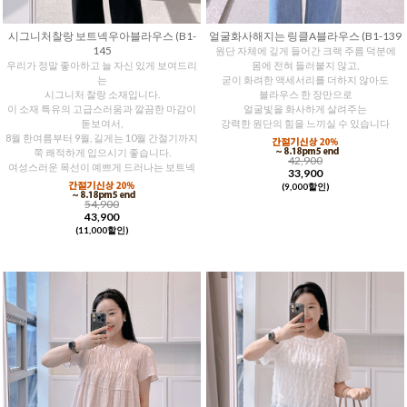
시그니처찰랑 보트넥우아블라우스 (B1-
얼굴화사해지는 링클A블라우스 (B1-139
145
원단 자체에 깊게 들어간 크랙 주름 덕분에
우리가 정말 좋아하고 늘 자신 있게 보여드리
몸에 전혀 들러붙지 않고,
는
굳이 화려한 액세서리를 더하지 않아도
시그니처 찰랑 소재입니다.
블라우스 한 장만으로
이 소재 특유의 고급스러움과 깔끔한 마감이
얼굴빛을 화사하게 살려주는
돋보여서,
강력한 원단의 힘을 느끼실 수 있습니다
8월 한여름부터 9월, 길게는 10월 간절기까지
쭉 쾌적하게 입으시기 좋습니다.
42,900
여성스러운 목선이 예쁘게 드러나는 보트넥
33,900
(9,000할인)
54,900
43,900
(11,000할인)