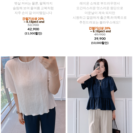
뱃살 커버는 물론, 팔뚝까지
레이온 소재로 부드러우면서
슬림해 보여 올여름 교복처럼
오간자스러운 멋스러운 원단으로
자주 손이 갈 아이템입니다
더운날이 계속 되지만
시원하고 깔끔하게 출근룩,하객룩으로
추천드려보는 블라우스예요!
53,900
42,900
(11,000할인)
49,900
39,900
(10,000할인)