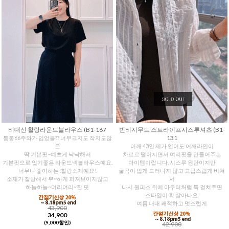
티대신 찰랑라운드블라우스 (B1-167
빈티지무드 스트라이프시스루셔츠 (B1-
131
통통66주와가 입었을?? 너무크지도 작지도않
은
어깨 43인 제가 입어도 어깨라인이
딱 기본핏~예쁘게 낙낙해서
차르르 떨어지면서 여리핏을 만들어주는
기본핏으로 입기좋은 라운드넥블라우스예요.
아이템이랍니다. 시스루 원단이지만
너무나 좋아하는!찰랑소재예요!
굴곡이 밉게 드러나지 않고 고급스럽게 비쳐
소재가 찰랑해서 부~하게 퍼져보이지않고
서
하늘하늘~여리여리~한 핏
나시 원피스 위에 아우터처럼 툭 걸쳐주면
스타일이 확 살아나요.
여름 내내 쾌적하고 멋스럽게
43,900
34,900
(9,000할인)
42,900