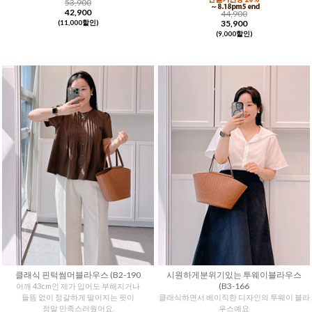
53,900
42,900
44,900
35,900
(11,000할인)
(9,000할인)
클래식 핀턱썸머블라우스 (B2-190
시원하게분위기있는 투웨이블라우스
(B3-166
어깨 43cm인 제가 입어도 부해지거나
들뜸 없이 정갈하게 떨어지는 핏이
클래식하면서 베이직한 디자인의 투웨이 블라
정말 만족스러웠어요.
우스예요