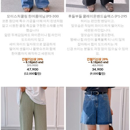
모이스처쿨링 한여름데님 (P3-300
후들부들 쿨레이온밴드슬랙스 (P1-295
코튼 원단에 특수 가공을 더해 마치 린넨처럼
허리는 편안한 밴딩이고,
얇고 시원한 쿨링 촉감을 구현한 소재를 선택
앞모습은 적당히 와이드하게 떨어지는
했습니다
세련된 라인입니다.
얇은 두께감임에도 와이존이나 힙 라인이
옆모습이 정말 중요한데,
도드라지지 않고
똥배나 힙 라인이 올록볼록 티 나지 않게
세미 와이드 일자핏으로 깔끔하게
잡아줘서 힙이 도드라지는 게
떨어져 샌들이나 플랫슈즈와 함께
신경 쓰이는 분들도 걱정 없이 입으실 수 있어
한여름까지 쾌적하고 세련되게
요.
59,900
43,900
47,900
34,900
(12,000할인)
(9,000할인)