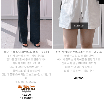
썸머쫀득 학다리밴드슬랙스 (P1-184
탄탄한워싱면 밴드3.5부팬츠 (P3-296
우리가 좋아하는 학다리핏이예요!
빳빳하고 힘 있는 워싱면이
옆라인 절개없이 통으로 만들어져서
허벅지 위쪽 살과 와이존을 안정적으로
다리가 더더~길어보이고
잡아주어 일상부터 휴가지까지
다리가 더더~슬림해보이는핏!
체형 부담 없이 멋스럽게
폴리,스판 혼방 소재인데
즐길 수 있는 아이템입니다
겉감이 쫀쫀 소재처럼 고슬고슬~한 소재감이
라
49,700
쿨링감이 느껴져요!
53,900
42,900
(11,000할인)