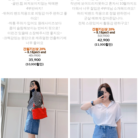
-골반,힙 퍼져보이지않는 딱예쁜
작년에 보여드리지못하고 혼자서 10월까지도
4부반바지!
더워서 너무 잘입은 4부데님 소개해드려요!
-뒤허리 밴드적용으로 피팅감 아주 편하고 좋
허리 빅밴드 적용으로 정말 편하면서
아요!
군살 예쁘게 잡아준답니다.
-하통 주와가 입어도 원래사이즈보다
전체 스판있어서 활동감 편하구요!
좀더 슬림해보이는 반바지 핏으로!
이런건 있을때 소장해주시면 좋지요~
53,900
-크렉감있는 원단으로 캐쥬얼한 연출하기에
42,900
너무 좋아요
(11,000할인)
45,900
35,900
(10,000할인)