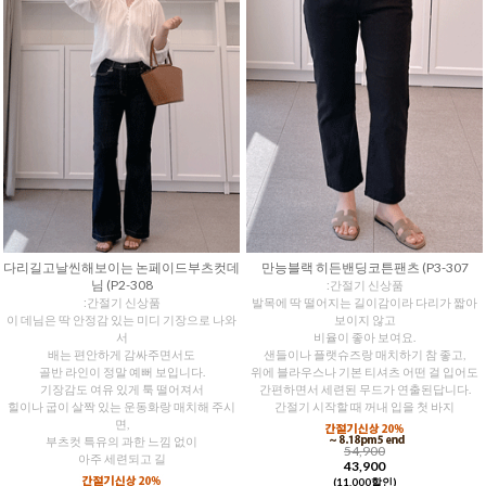
다리길고날씬해보이는 논페이드부츠컷데
만능블랙 히든밴딩코튼팬츠 (P3-307
님 (P2-308
:간절기 신상품
:간절기 신상품
발목에 딱 떨어지는 길이감이라 다리가 짧아
이 데님은 딱 안정감 있는 미디 기장으로 나와
보이지 않고
서
비율이 좋아 보여요.
배는 편안하게 감싸주면서도
샌들이나 플랫슈즈랑 매치하기 참 좋고,
골반 라인이 정말 예뻐 보입니다.
위에 블라우스나 기본 티셔츠 어떤 걸 입어도
기장감도 여유 있게 툭 떨어져서
간편하면서 세련된 무드가 연출된답니다.
힐이나 굽이 살짝 있는 운동화랑 매치해 주시
간절기 시작할 때 꺼내 입을 첫 바지
면,
부츠컷 특유의 과한 느낌 없이
54,900
아주 세련되고 길
43,900
(11,000할인)