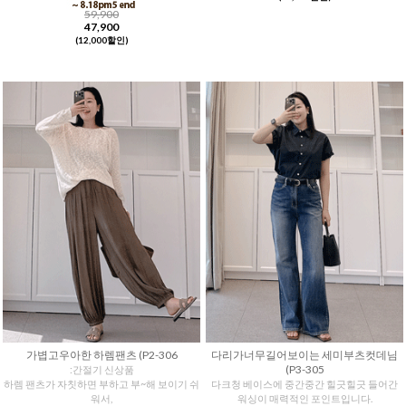
59,900
47,900
(12,000할인)
가볍고우아한 하렘팬츠 (P2-306
다리가너무길어보이는 세미부츠컷데님
(P3-305
:간절기 신상품
하렘 팬츠가 자칫하면 부하고 부~해 보이기 쉬
다크청 베이스에 중간중간 힐긋힐긋 들어간
워서,
워싱이 매력적인 포인트입니다.