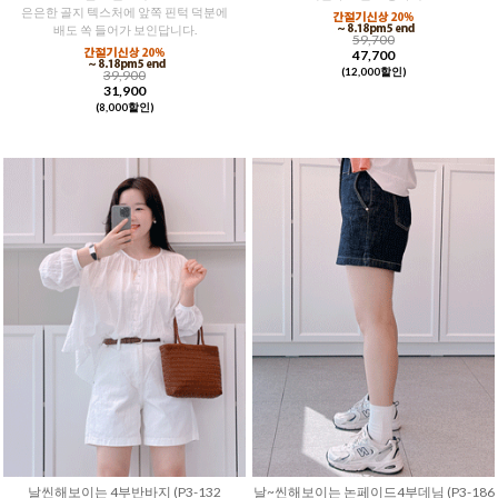
은은한 골지 텍스처에 앞쪽 핀턱 덕분에
배도 쏙 들어가 보인답니다.
59,700
47,700
(12,000할인)
39,900
31,900
(8,000할인)
날씬해보이는 4부반바지 (P3-132
날~씬해보이는 논페이드4부데님 (P3-186