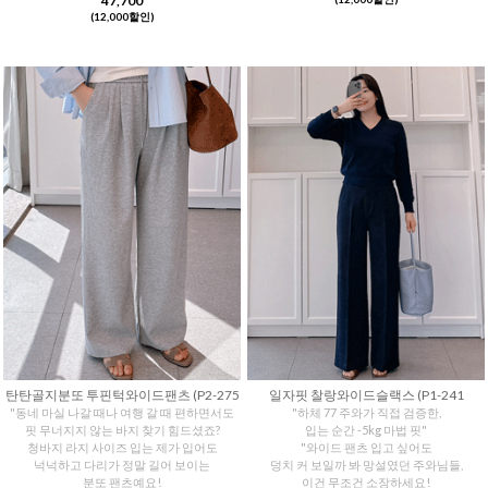
47,700
(12,000할인)
탄탄골지분또 투핀턱와이드팬츠 (P2-275
일자핏 찰랑와이드슬랙스 (P1-241
"동네 마실 나갈 때나 여행 갈 때 편하면서도
"하체 77 주와가 직접 검증한,
핏 무너지지 않는 바지 찾기 힘드셨죠?
입는 순간 -5kg 마법 핏"
청바지 라지 사이즈 입는 제가 입어도
"와이드 팬츠 입고 싶어도
넉넉하고 다리가 정말 길어 보이는
덩치 커 보일까 봐 망설였던 주와님들,
분또 팬츠예요!
이건 무조건 소장하세요!