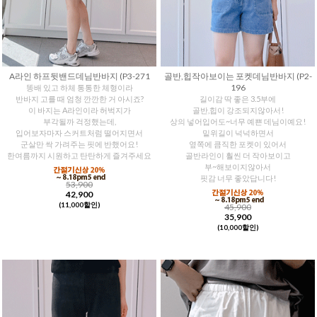
A라인 하프뒷밴드데님반바지 (P3-271
골반,힙작아보이는 포켓데님반바지 (P2-
196
똥배 있고 하체 통통한 체형이라
반바지 고를 때 엄청 깐깐한 거 아시죠?
길이감 딱 좋은 3.5부에
이 바지는 A라인이라 허벅지가
골반,힙이 강조되지않아서!
부각될까 걱정했는데,
상의 넣어입어도~너무 예쁜 데님이예요!
입어보자마자 스커트처럼 떨어지면서
밑위길이 넉넉하면서
군살만 싹 가려주는 핏에 반했어요!
옆쪽에 큼직한 포켓이 있어서
한여름까지 시원하고 탄탄하게 즐겨주세요
골반라인이 훨씬 더 작아보이고
부~해보이지않아서
핏감 너무 좋았답니다!
53,900
42,900
(11,000할인)
45,900
35,900
(10,000할인)