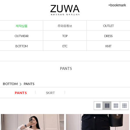
+bookmark
제작상품
주와유튜브
OUTLET
OUTWEAR
TOP
DRESS
BOTTOM
ETC
KNIT
PANTS
BOTTOM
PANTS
PANTS
SKIRT