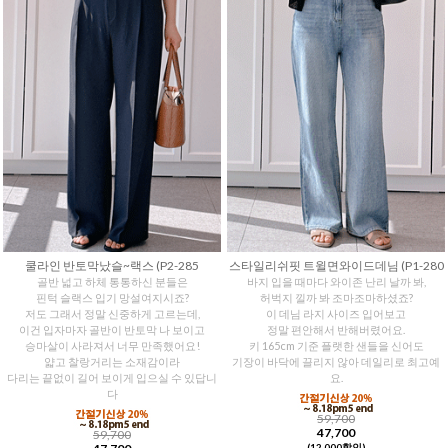
쿨라인 반토막났슬~랙스 (P2-285
스타일리쉬핏 트윌면와이드데님 (P1-280
골반 넓고 하체 통통하신 분들은
바지 입을 때마다 와이존 난리 날까 봐,
핀턱 슬랙스 입기 망설여지시죠?
허벅지 낄까 봐 조마조마하셨죠?
저도 그래서 정말 신중하게 고르는데,
이 데님 라지 사이즈 입어보고
이건 입자마자 골반이 반토막 나 보이고
정말 편안해서 반해버렸어요.
승마살이 사라져서 너무 만족했어요!
키 165cm 기준 플랫한 샌들을 신어도
얇고 찰랑거리는 소재감이라
기장이 바닥에 끌리지 않아 데일리로 최고예
다리는 끝없이 길어 보이게 입으실 수 있답니
요.
다
59,700
47,700
59,700
(12,000할인)