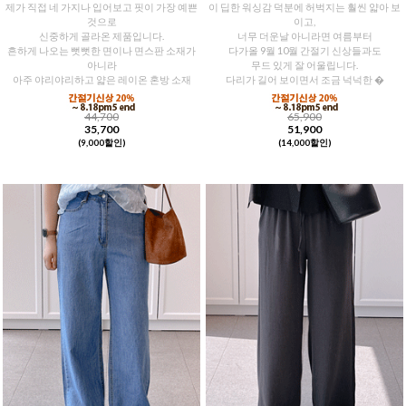
제가 직접 네 가지나 입어보고 핏이 가장 예쁜
이 딥한 워싱감 덕분에 허벅지는 훨씬 얇아 보
것으로
이고,
신중하게 골라온 제품입니다.
너무 더운날 아니라면 여름부터
흔하게 나오는 뻣뻣한 면이나 면스판 소재가
다가올 9월 10월 간절기 신상들과도
아니라
무드 있게 잘 어울립니다.
아주 야리야리하고 얇은 레이온 혼방 소재
다리가 길어 보이면서 조금 넉넉한 �
44,700
65,900
35,700
51,900
(9,000할인)
(14,000할인)