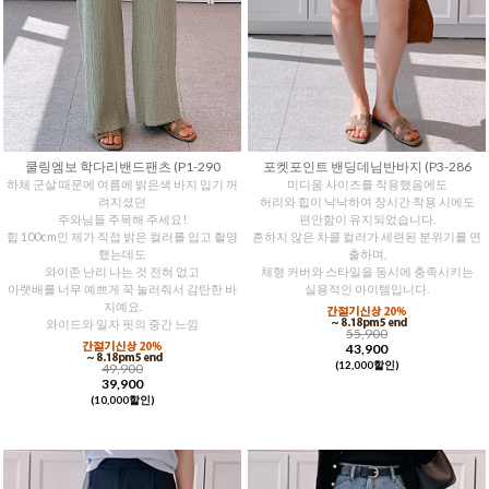
쿨링엠보 학다리밴드팬츠 (P1-290
포켓포인트 밴딩데님반바지 (P3-286
하체 군살 때문에 여름에 밝은색 바지 입기 꺼
미디움 사이즈를 착용했음에도
려지셨던
허리와 힙이 낙낙하여 장시간 착용 시에도
주와님들 주목해 주세요!
편안함이 유지되었습니다.
힙 100cm인 제가 직접 밝은 컬러를 입고 촬영
흔하지 않은 차콜 컬러가 세련된 분위기를 연
했는데도
출하며,
와이존 난리 나는 것 전혀 없고
체형 커버와 스타일을 동시에 충족시키는
아랫배를 너무 예쁘게 꾹 눌러줘서 감탄한 바
실용적인 아이템입니다.
지예요.
와이드와 일자 핏의 중간 느낌
55,900
43,900
(12,000할인)
49,900
39,900
(10,000할인)