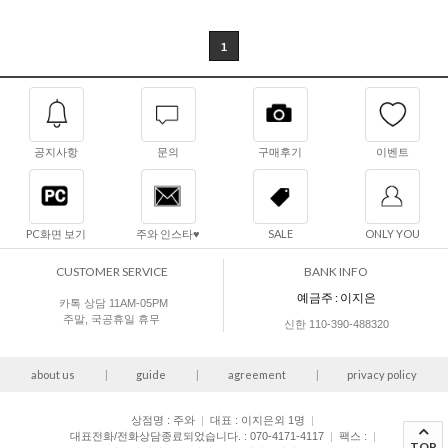
1
공지사항
문의
구매후기
이벤트
PC화면 보기
주와 인스타♥
SALE
ONLY YOU
CUSTOMER SERVICE
BANK INFO
예금주 : 이지은
카톡 상담 11AM-05PM
주말, 국공휴일 휴무
신한 110-390-488320
about us
|
guide
|
agreement
|
privacy policy
상점명 : 주와
|
대표 :
이지은외 1명
|
대표전화/전화상담종료되었습니다. : 070-4171-4117
|
팩스 :
|
TOP