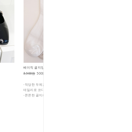
베이직 골지양말 (A1-85
3,500원
500원
에
-적당한 두께감으로 4계절 내내
데일리로 코디하기좋은 양말이예요!
-쫀쫀한 골지패턴으로 깔끔한 디자인