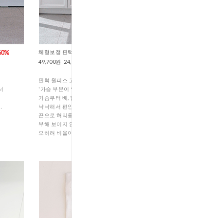
체형보정 핀턱끈원피스 (D1-456
49,700원
24,700원
핀턱 원피스 고를 때 제일 신경 쓰는 게
서
'가슴 부분이 일자로 떨어지는가' 였는데,
가슴부터 배, 힙까지 이어지는 라인이
.
낙낙해서 편안한데,
끈으로 허리를 살짝 잡아주니까
부해 보이지 않고
오히려 비율이 좋아 보이더라고요.