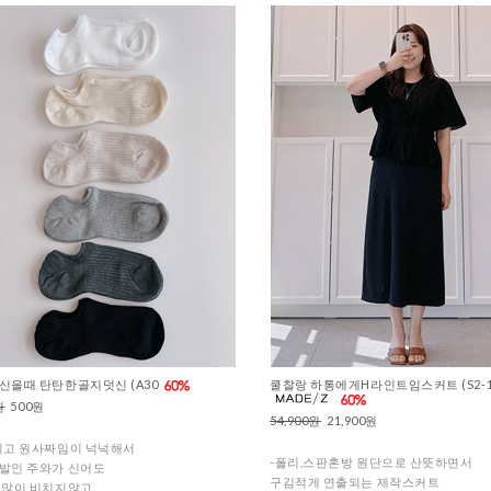
신을때 탄탄한골지덧신 (A30
쿨찰랑 하통에게H라인트임스커트 (S2-1
원
500원
54,900원
21,900원
이고 원사짜임이 넉넉해서
-폴리,스판혼방 원단으로 산뜻하면서
발인 주와가 신어도
구김적게 연출되는 제작스커트
 많이 비치지않고