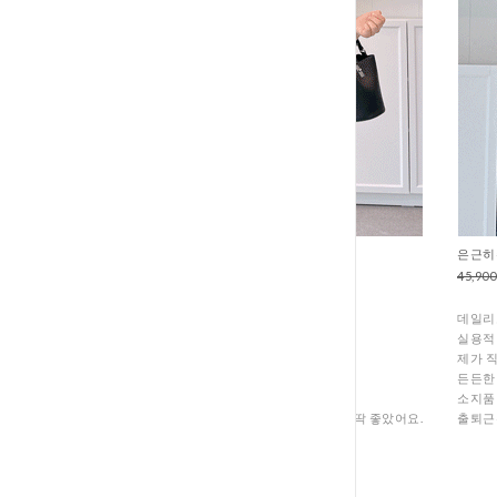
썸머쿨 시스루가디건 (C1-110
은근히수
39,700원
15,700원
45,90
여름에 나시 원피스 입고 싶은데
데일리
팔뚝 때문에 망설여질 때,
실용적
이 가디건이 정답이에요.
제가 
제가 입었을 때도 품이 넉넉해서
든든한
몸에 들러붙지 않아 너무 시원했고,
소지품
너무 쨍하지 않고 예뻐서 포인트 주기 딱 좋았어요.
출퇴근