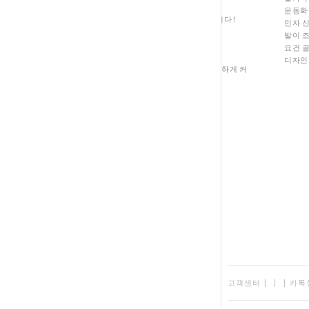
완벽하게 계산되어
운동화
한층 더 고급스러운 우아함을 선사합니다!
민자 
허리부터 힙선까지는 주름이 과하게
발이 
퍼지지 않도록 스티치로 잡아주고,
요건 
그 아래부터 자연스럽게
디자인
A라인으로 떨어져 하체의 단점을 완벽하게 커
고객센터
|
|
|
카톡상