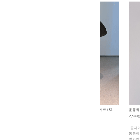
흐트러짐없는완벽한실루엣 칼주름스커트 (S1-
운동화
134
2,500
79,700원
31,700원
-골지
일반 플리츠와는 비교 불가!
통통이
주름의 간격, 깊이, 각도가
발가락