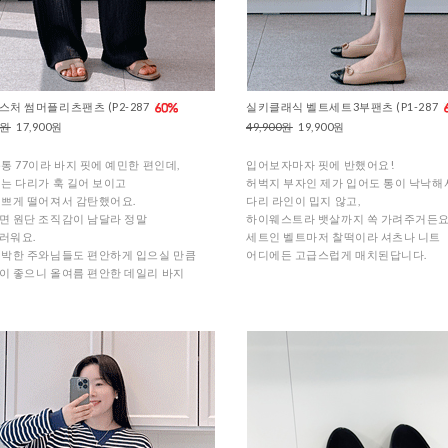
처 썸머플리츠팬츠 (P2-287
실키클래식 벨트세트3부팬츠 (P1-287
0원
17,900원
49,900원
19,900원
통 77이라 바지 핏에 예민한 편인데,
입어보자마자 핏에 반했어요!
지는 다리가 훅 길어 보이고
허벅지 부자인 제가 입어도 통이 낙낙해
예쁘게 떨어져서 감탄했어요.
다리 라인이 밉지 않고,
면 원단 조직감이 남달라 정말
하이웨스트라 뱃살까지 쏙 가려주거든요
러워요.
세트인 벨트마저 찰떡이라 셔츠나 니트
임박한 주와님들도 편안하게 입으실 만큼
어디에든 고급스럽게 매치된답니다.
이 좋으니 올여름 편안한 데일리 바지