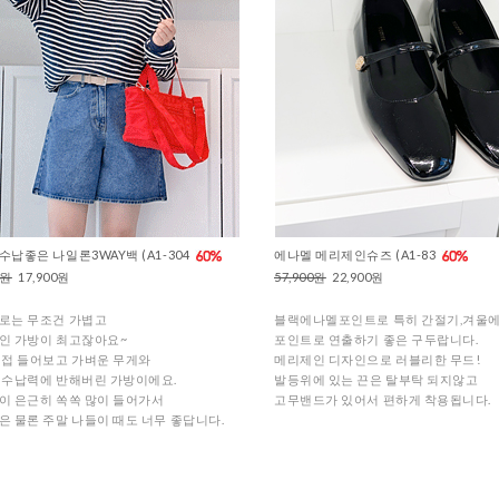
납좋은 나일론3WAY백 (A1-304
에나멜 메리제인슈즈 (A1-83
0원
17,900원
57,900원
22,900원
로는 무조건 가볍고
블랙에나멜포인트로 특히 간절기,겨울
인 가방이 최고잖아요~
포인트로 연출하기 좋은 구두랍니다.
직접 들어보고 가벼운 무게와
메리제인 디자인으로 러블리한 무드!
 수납력에 반해버린 가방이에요.
발등위에 있는 끈은 탈부탁 되지않고
이 은근히 쏙쏙 많이 들어가서
고무밴드가 있어서 편하게 착용됩니다.
은 물론 주말 나들이 때도 너무 좋답니다.