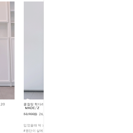
20
쿨찰랑 학다리슬랙스 (P15
53,900원
26,900원
입었을때 딱 느낀게 두가지 있어요^^
#원단이 살에 닿는 느낌 진짜 시원하다!