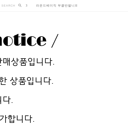
3
라운드베이직 부클반팔니트 (K3-197
SEARCH
4
실켓면 나그랑박스티 (T3-149
5
썸머청량 랩스트라이프셔츠 (B2-134
6
딥크로스딥브이넥 쿨찰랑반팔자켓 (O1-206
7
베이직체크 여리핏롱셔츠 (B2-163
8
얼굴화사해지는 링클A블라우스 (B1-139
9
-
10
-
1
수피마코튼 썸머니트 (K1-117
2
쿨찰랑 학다리슬랙스 (P15