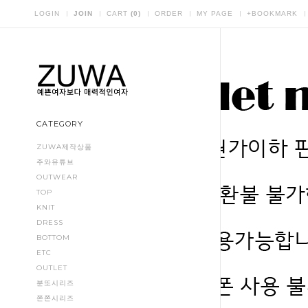
LOGIN
JOIN
CART
(
0
)
ORDER
MY PAGE
+BOOKMARK
CATEGORY
ZUWA제작상품
주와유튜브
OUTWEAR
TOP
KNIT
DRESS
BOTTOM
ETC
OUTLET
분또시리즈
쫀쫀시리즈