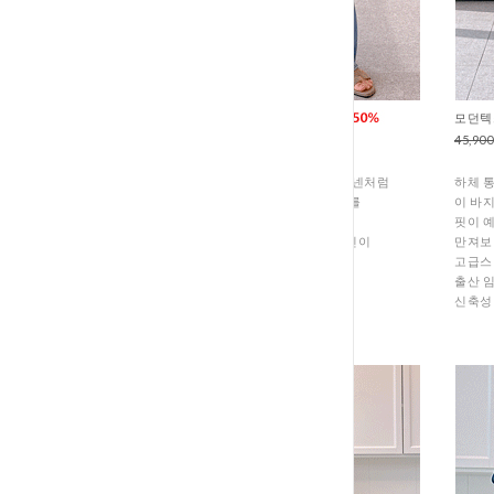
모이스처쿨링 한여름데님 (P3-300
모던텍스
59,900원
29,900원
45,90
코튼 원단에 특수 가공을 더해 마치 린넨처럼
하체 통
얇고 시원한 쿨링 촉감을 구현한 소재를
이 바
선택했습니다
핏이 
얇은 두께감임에도 와이존이나 힙 라인이
만져보
도드라지지 않고
고급스
세미 와이드 일자핏으로 깔끔하게
출산 
떨어져 샌들이나 플랫슈즈와 함께
신축성
한여름까지 쾌적하고 세련되게