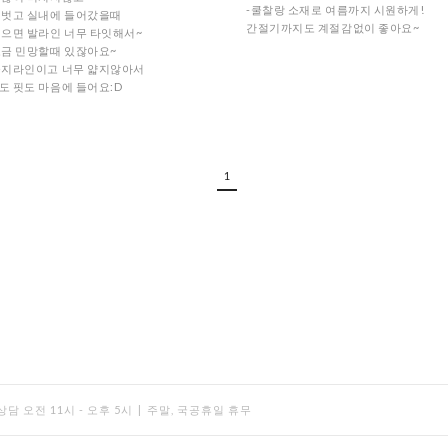
-쿨찰랑 소재로 여름까지 시원하게!
 벗고 실내에 들어갔을때
간절기까지도 계절감없이 좋아요~
신으면 발라인 너무 타잇해서~
조금 민망할때 있잖아요~
골지라인이고 너무 얇지않아서
도 핏도 마음에 들어요:D
1
담 오전 11시 - 오후 5시
|
주말, 국공휴일 휴무