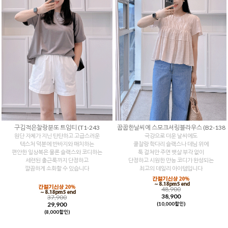
구김적은찰랑분또 트임티 (T1-243
꿉꿉한날씨에 스모크셔링블라우스 (B2-138
원단 자체가 지닌 탄탄하고 고급스러운
극강으로 더운 날씨에도
텍스처 덕분에 반바지와 매치하는
쿨찰랑 학다리 슬랙스나 데님 위에
편안한 일상복은 물론 슬랙스와 코디하는
툭 걸쳐만 주면 뱃살 부각 없이
세련된 출근룩까지 단정하고
단정하고 시원한 만능 코디가 완성되는
깔끔하게 소화할 수 있습니다
최고의 데일리 아이템입니다
48,900
38,900
37,900
29,900
(10,000할인)
(8,000할인)