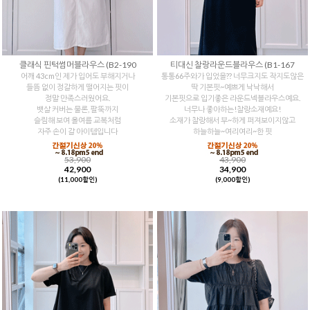
클래식 핀턱썸머블라우스 (B2-190
티대신 찰랑라운드블라우스 (B1-167
어깨 43cm인 제가 입어도 부해지거나
통통66주와가 입었을?? 너무크지도 작지도않은
들뜸 없이 정갈하게 떨어지는 핏이
딱 기본핏~예쁘게 낙낙해서
정말 만족스러웠어요.
기본핏으로 입기좋은 라운드넥블라우스예요.
뱃살 커버는 물론, 팔뚝까지
너무나 좋아하는!찰랑소재예요!
슬림해 보여 올여름 교복처럼
소재가 찰랑해서 부~하게 퍼져보이지않고
자주 손이 갈 아이템입니다
하늘하늘~여리여리~한 핏
53,900
43,900
42,900
34,900
(11,000할인)
(9,000할인)