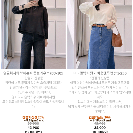
얼굴화사해보이는 이중블라우스 (B3-185
미니멀박시핏 가벼운맨투맨 (T1-250
:간절기 신상품
:간절기 신상품
원단이 너무 두껍지 않아서 요즘처럼 애매한
아직 더위가 남아있어서 두꺼운 가을 맨투맨을
간절기 날씨에는 이거 하나 단품으로
입기엔 조금 부담스러우실 때 제격이랍니다.
딱 입어주시면 너무 예뻐요.
소재가 두껍지 않아 지금부터 쾌적하게 입으시면
청바지나 슬랙스 위에 매치하시면
서도
모던하고 세련된 업스타일링이 바로 완성된답니
겉보기에는 가을 느낌이 물씬 나서,
다.
덥지 않게 산뜻한 가을 코디를 미리 시작하시기 참
좋아요.
55,900
45,900
43,900
35,900
(12,000할인)
(10,000할인)