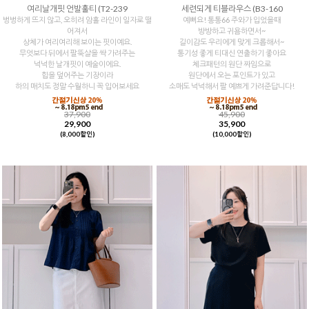
여리날개핏 언발훌티 (T2-239
세련되게 티블라우스 (B3-160
벙벙하게 뜨지 않고, 오히려 암홀 라인이 일자로 떨
예뻐요! 통통66 주와가 입었을때
어져서
방방하고 귀욤하면서~
상체가 여리여리해 보이는 핏이예요.
길이감도 우리에게 맞게 크롭해서~
무엇보다 뒤에서 팔뚝살을 싹 가려주는
통기성 좋게 티대신 연출하기 좋아요
넉넉한 날개핏이 예술이에요.
체크패턴의 원단 짜임으로
힙을 덮어주는 기장이라
원단에서 오는 포인트가 있고
하의 매치도 정말 수월하니 꼭 입어보세요
소매도 넉넉해서 팔 예쁘게 가려준답니다!
37,900
45,900
29,900
35,900
(8,000할인)
(10,000할인)