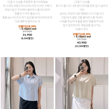
:간절기 신상품 주문폭주 휴가이후발송
:간절기 신상품
면 소재의 라운드넥 티셔츠지만 디자인 자체가
휴가가 끝나고 나면 왠지 한여름 옷은 입기 싫어지
여성스럽고 우아해서 블라우스를 대신하여
지만
연출하기 아주 좋습니다.
날씨는 여전히 더운 애매한 시기가 옵니다.
통통 66 사이즈인 제가 입었을 때 여리여리하게
그럴 때 이 얇은 긴팔 블라우스를 꺼내어
가장 예쁘게 떨어지는 핏
소매를 무심하게 돌돌 말아 연출해 주시면,
덥지 않으면서도 계절감을 앞서가는
멋쟁이 무드
39,900
31,900
(8,000할인)
55,900
43,900
(12,000할인)