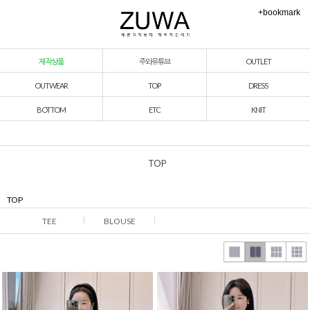
+bookmark
제작상품
주와유튜브
OUTLET
OUTWEAR
TOP
DRESS
BOTTOM
ETC
KNIT
TOP
TOP
TEE
BLOUSE