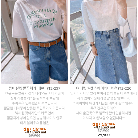
썸머실켓 팔꿈치가리는티 (T2-237
여리핏 실켓스퀘어넥티셔츠 (T2-220
여유로운 팔통과 길게 내려오는 소매 기장이
입자마자 너무 말라 보여서 깜짝 놀란 티셔츠예요!
상체의 콤플렉스를 완벽하게 보완해
제가 입어도 상체가 정말 슬림해 보이고,
주어 무척 만족했던 티셔츠입니다.
스퀘어넥이 목선과 쇄골을 예쁘게 강조해 주어
깔끔한 레터링이 산뜻한 포인트가 되어줍니다.
무조건 추천드려요.
박시한 핏이지만 스커트 안에
세미 출근룩으로 벨트와 함께 연출하시면
깔끔하게 넣어 입으면 벙벙해 보이지 않고
이보다 더 완벽할 수 없답니다!"
마치 블라우스를 입은
37,900
29,900
29,900