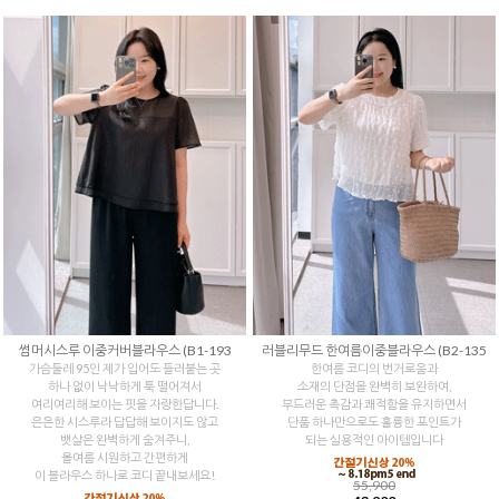
썸머시스루 이중커버블라우스 (B1-193
러블리무드 한여름이중블라우스 (B2-135
가슴둘레 95인 제가 입어도 들러붙는 곳
한여름 코디의 번거로움과
하나 없이 낙낙하게 툭 떨어져서
소재의 단점을 완벽히 보완하여,
여리여리해 보이는 핏을 자랑한답니다.
부드러운 촉감과 쾌적함을 유지하면서
은은한 시스루라 답답해 보이지도 않고
단품 하나만으로도 훌륭한 포인트가
뱃살은 완벽하게 숨겨주니,
되는 실용적인 아이템입니다
올여름 시원하고 간편하게
이 블라우스 하나로 코디 끝내보세요!
55,900