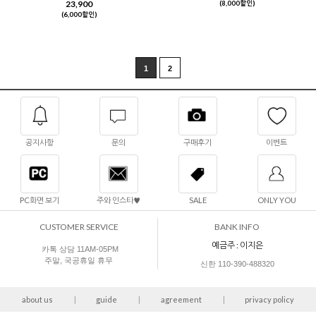
23,900
(8,000할인)
(6,000할인)
1
2
공지사항
문의
구매후기
이벤트
PC화면 보기
주와 인스타♥
SALE
ONLY YOU
CUSTOMER SERVICE
BANK INFO
예금주 : 이지은
카톡 상담 11AM-05PM
주말, 국공휴일 휴무
신한 110-390-488320
about us
|
guide
|
agreement
|
privacy policy