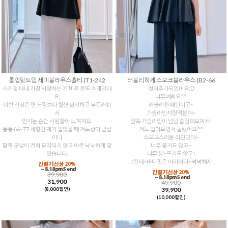
롤업뒷트임 세미블라우스훌티 (T1-242
러블리하게 스모크블라우스 (B2-66
사계절 내내 가장 사랑하는 게 바로 분또 소재인데
컬러추가되었어요:D
요,
너무예뻐요^^
이번 신상은 면 느낌보다 훨씬 실키하고 부드러워
러블리한 패턴이고~
서
가슴라인셔링덕분에~
만지는 순간 시원함이 느껴져요.
앞쪽 가슴라인이 넘넘 슬림해보여서!
통통 66~77 체형인 제가 입었을 때 겨드랑이 밑살
저도 입어보면서 놀랬어요^^
이나
스모크스러운 라인인데~
팔뚝 군살이 전혀 부각되지 않고 아주 낙낙하게 맞
너무 붙지도 않고~
았습니다.
너무 붕~뜨지도 않고!
그런데~바디핏은 어마어마~넉넉해서!
39,900
31,900
49,900
39,900
(8,000할인)
(10,000할인)