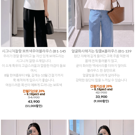
시그니처찰랑 보트넥우아블라우스 (B1-145
얼굴화사해지는 링클A블라우스 (B1-139
우리가 정말 좋아하고 늘 자신 있게 보여드리는
원단 자체에 깊게 들어간 크랙 주름 덕분에
시그니처 찰랑 소재입니다.
몸에 전혀 들러붙지 않고,
이 소재 특유의 고급스러움과 깔끔한 마감이 돋보
굳이 화려한 액세서리를 더하지 않아도
여서,
블라우스 한 장만으로
8월 한여름부터 9월, 길게는 10월 간절기까지
얼굴빛을 화사하게 살려주는
쭉 쾌적하게 입으시기 좋습니다.
강력한 원단의 힘을 느끼실 수 있습니다
여성스러운 목선이 예쁘게 드러나는 보트넥
42,900
33,900
54,900
43,900
(9,000할인)
(11,000할인)