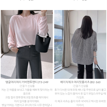
탱글여리여리 커버맨투맨티 (T3-249
베이직체크 여리핏롱셔츠 (B2-163
:간절기 신상품
:간절기 신상품
저는 긴 여름을 보내고 가을을 예쁘게 맞이하는 마
휴가 다녀온 뒤에 유독 배나 힙 주변으로 살이 붙고
음으로
부어 있는 느낌이 들어서 옷 입기 부담스러우실 때
크림 컬러 맨투맨에 크림 팬츠를 매치해서
가 있죠.
미리 입어볼 생각이에요.
이 체크 셔츠는 품이 아주 넉넉하고 박시한 오버핏
뱃살 커버는 기본이고 코디하기도 너무 편하답니
이라서,