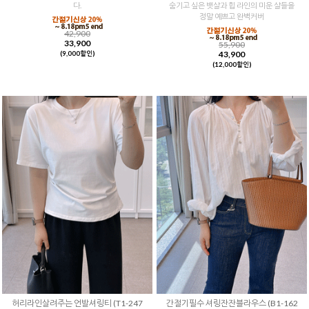
다.
숨기고 싶은 뱃살과 힙 라인의 미운 살들을
정말 예쁘고 완벽커버
42,900
33,900
55,900
43,900
(9,000할인)
(12,000할인)
허리라인살려주는 언발셔링티 (T1-247
간절기필수 셔링잔잔블라우스 (B1-162