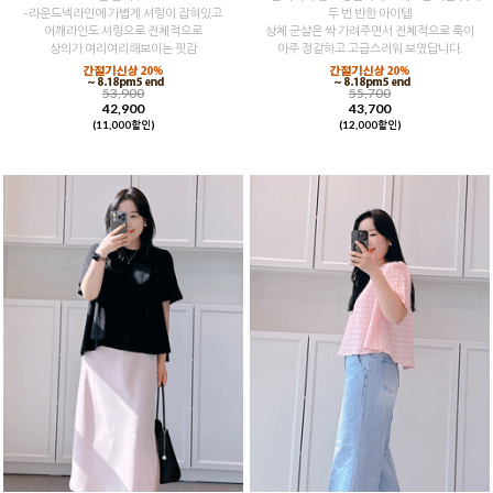
-라운드넥라인에 가볍게 셔링이 잡혀있고
두 번 반한 아이템
어깨라인도 셔링으로 전체적으로
상체 군살은 싹 가려주면서 전체적으로 룩이
상의가 여리여리해보이는 핏감
아주 정갈하고 고급스러워 보였답니다.
53,900
55,700
42,900
43,700
(11,000할인)
(12,000할인)