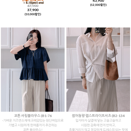
43,900
(12,000할인)
47,900
37,900
(10,000할인)
코튼 셔링블라우스 (B1-76
썸머청량 랩스트라이프셔츠 (B2-134
-가벼운 거즈면소재에 크렉감있는 원단짜임으로
입자마자 살결에 닿는 고슬고슬하고
가볍고 시원하게 한여름까지 추천하는
시원한 감촉에 먼저 반하고,
코튼 블라우스!
흐물거리지 않고 정갈하게 드레스업 되는 핏에