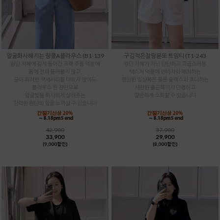
얼굴화사해지는 링클A블라우스 (B1-139
구김적은찰랑분또 트임티 (T1-243
원단 자체에 깊게 들어간 크랙 주름 덕분에
원단 자체가 지닌 탄탄하고 고급스러운
몸에 전혀 들러붙지 않고,
텍스처 덕분에 반바지와 매치하는
굳이 화려한 액세서리를 더하지 않아도
편안한 일상복은 물론 슬랙스와 코디하는
블라우스 한 장만으로
세련된 출근룩까지 단정하고
얼굴빛을 화사하게 살려주는
깔끔하게 소화할 수 있습니다
강력한 원단의 힘을 느끼실 수 있습니다
42,900
37,900
33,900
29,900
(9,000할인)
(8,000할인)