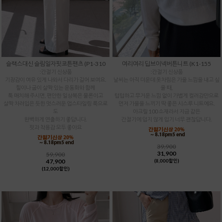
슬랙스대신 슬림일자핏코튼팬츠 (P1-310
여리여리 딥브이넥버튼니트 (K1-155
:간절기 신상품
:간절기 신상품
기장감이 여유 있게 나와서 다리가 길어 보여요.
날씨는 아직 더운데 옷차림은 가을 느낌을 내고 싶
힐이나 굽이 살짝 있는 운동화와 함께
을 때,
툭 매치해 주시면, 편안한 일상복은 물론이고
텁텁하고 무거운 느낌 없이 가볍게 컬러감만으로
살짝 차려입은 듯한 멋스러운 업스타일링 룩으로
먼저 가을을 느끼기 딱 좋은 시스루 니트예요.
도
아크릴 100 소재라서 지금 같은
완벽하게 연출하기 좋답니다.
간절기에 덥지 않게 입기 너무 괜찮답니다.
핏과 착용감 모두 좋아요
39,900
31,900
59,900
47,900
(8,000할인)
(12,000할인)