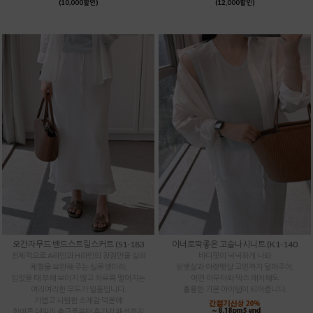
(10,000할인)
(12,000할인)
오간자무드 밴드스트링스커트 (S1-183
이너로딱좋은 고슬나시니트 (K1-140
전체적으로 A라인과 H라인의 장점만을 살려
바디핏이 넉넉하게 나와
체형을 보완해 주는 실루엣이라,
윗뱃살과 아랫뱃살 고민까지 덜어주어,
입었을 때 부해 보이지 않고 차르륵 떨어지는
어떤 아우터와 믹스 매치해도
여리여리한 무드가 일품입니다.
훌륭한 기본 아이템이 되어줍니다.
가볍고 시원한 소재감 덕분에
한여름 데일리 출근룩부터 휴가지 패션까지