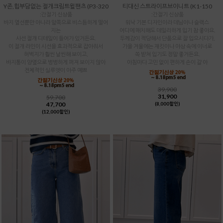
Y존,힙부담없는 절개크림트윌팬츠 (P3-320
티대신 스트라이프브이니트 (K1-150
:간절기 신상품
:간절기 신상품
바지 옆선뿐만 아니라 앞쪽으로 비스듬하게 떨어
워낙 기본 디자인이라 데님이나 슬랙스
지는
어디에 매치해도 데일리하게 입기 참 좋아요.
사선 절개 디테일이 들어가 있거든요.
두께감이 적당해서 단품으로 잘 입으시다가,
이 절개 라인이 시선을 효과적으로 잡아줘서
가을 겨울에는 재킷이나 야상 속에 이너로
허벅지가 훨씬 날씬해 보이고,
쏙 받쳐 입기도 정말 좋거든요.
바지통이 양옆으로 벙벙하게 퍼져 보이지 않아
아침마다 고민 없이 편하게 손이 갈 아
전체적인 실루엣이 아주 예쁘
39,900
31,900
59,700
47,700
(8,000할인)
(12,000할인)