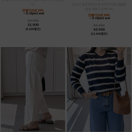
다.
숨기고 싶은 뱃살과 힙 라인의 미운 살들을
정말 예쁘고 완벽커버
39,900
31,900
55,900
43,900
(8,000할인)
(12,000할인)