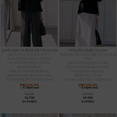
딥크로스딥브이넥 쿨찰랑반팔자켓 (O1-206
여리날개핏 언발훌티 (T2-239
깊은 브이넥이 시선을 분산시켜 주고
벙벙하게 뜨지 않고, 오히려 암홀 라인이 일자로 떨
등 뒤의 핀턱 주름과 트임이 자연스럽게
어져서
어우러져서 미운 뱃살까지 납작하고
상체가 여리여리해 보이는 핏이예요.
예쁘게 커버해 줍니다.
무엇보다 뒤에서 팔뚝살을 싹 가려주는
가벼운 나시에 하이웨스트 청바지나
넉넉한 날개핏이 예술이에요.
슬랙스만 매치해도 옆구리 트임 사이로
힙을 덮어주는 기장이라
은근한 포인트를 주어 전혀 뻔하지 않아요
하의 매치도 정말 수월하니 꼭 입어보세요
96,700
37,900
76,700
29,900
(20,000할인)
(8,000할인)