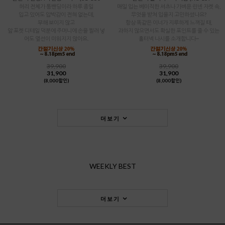
허리 전체가 통밴딩이라 하루 종일
매일 입는 베이직한 셔츠나 가벼운 린넨 자켓 속,
입고 있어도 압박감이 전혀 없는데,
무엇을 받쳐 입을지 고민하셨나요?
부해 보이지 않고
항상 똑같은 이너가 지루하게 느껴질 때,
앞 포켓 디테일 덕분에 주머니에 손을 찔러 넣
과하지 않으면서도 확실한 포인트를 줄 수 있는
어도 옆선이 미워지지 않아요.
홀터넥 나시를 소개합니다~
39,900
39,900
31,900
31,900
(8,000할인)
(8,000할인)
더보기
WEEKLY BEST
더보기