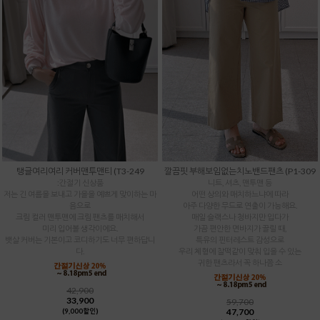
탱글여리여리 커버맨투맨티 (T3-249
깔끔핏 부해보임없는치노밴드팬츠 (P1-309
:간절기 신상품
니트, 셔츠, 맨투맨 등
저는 긴 여름을 보내고 가을을 예쁘게 맞이하는 마
어떤 상의와 매치하느냐에 따라
음으로
아주 다양한 무드로 연출이 가능해요.
크림 컬러 맨투맨에 크림 팬츠를 매치해서
매일 슬랙스나 청바지만 입다가
미리 입어볼 생각이에요.
가끔 편안한 면바지가 끌릴 때,
뱃살 커버는 기본이고 코디하기도 너무 편하답니
특유의 핀터레스트 감성으로
다.
우리 체형에 찰떡같이 맞춰 입을 수 있는
귀한 팬츠라서 꼭 하나쯤 소
42,900
33,900
59,700
47,700
(9,000할인)