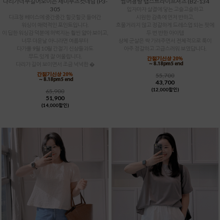
다리가너무길어보이는 세미부츠컷데님 (P3-
썸머청량 랩스트라이프셔츠 (B2-134
305
입자마자 살결에 닿는 고슬고슬하고
다크청 베이스에 중간중간 힐긋힐긋 들어간
시원한 감촉에 먼저 반하고,
워싱이 매력적인 포인트입니다.
흐물거리지 않고 정갈하게 드레스업 되는 핏에
이 딥한 워싱감 덕분에 허벅지는 훨씬 얇아 보이고,
두 번 반한 아이템
너무 더운날 아니라면 여름부터
상체 군살은 싹 가려주면서 전체적으로 룩이
다가올 9월 10월 간절기 신상들과도
아주 정갈하고 고급스러워 보였답니다.
무드 있게 잘 어울립니다.
다리가 길어 보이면서 조금 넉넉한 �
55,700
43,700
(12,000할인)
65,900
51,900
(14,000할인)