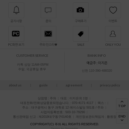
공지사항
문의
구매후기
이벤트
PC화면 보기
주와 인스타♥
SALE
ONLY YOU
CUSTOMER SERVICE
BANK INFO
예금주 : 이지은
카톡 상담 11AM-05PM
주말, 국공휴일 휴무
신한 110-390-488320
about us
|
guide
|
agreement
|
privacy policy
상점명 : 주와
|
대표 :
이지은외 1명
|
대표전화/전화상담종료되었습니다. : 070-4171-4117
|
팩스 :
|
TOP
주소 : 대구광역시 동구 과학로 12 에이스빌딩 501호 / 주와
|
사업자등록번호 : 503-10-79290
|
END
통신판매업 신고 : 제2019대구동구0140호
|
개인정보관리책임자 : 황원정
COPYRIGHT(C)
주와
ALL RIGHTS RESERVED.