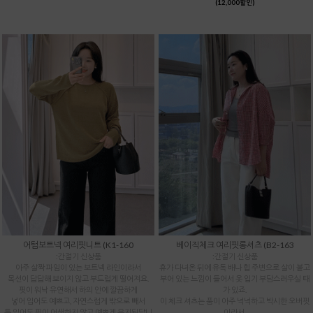
(12,000할인)
어텀보트넥 여리핏니트 (K1-160
베이직체크 여리핏롱셔츠 (B2-163
:간절기 신상품
:간절기 신상품
아주 살짝 파임이 있는 보트넥 라인이라서
휴가 다녀온 뒤에 유독 배나 힙 주변으로 살이 붙고
목선이 답답해 보이지 않고 부드럽게 떨어져요.
부어 있는 느낌이 들어서 옷 입기 부담스러우실 때
핏이 워낙 유연해서 하의 안에 깔끔하게
가 있죠.
넣어 입어도 예쁘고, 자연스럽게 밖으로 빼서
이 체크 셔츠는 품이 아주 넉넉하고 박시한 오버핏
툭 입어도 핏이 어색하지 않고 예쁘게 유지된답니
이라서,