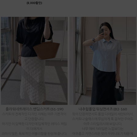
(8,000할인)
플라워네트레이스 밴딩스커트 (S1-190
내추럴롤업 워싱면셔츠 (B2-160
스커트의 전체적인 디자인 자체는 아주 기본적이
핏이 단정하면서도 롤업 디테일이 세련되어서,
고 단정합니다.
스커트나 슬랙스에 무심하게 툭 걸쳐만 주어도
하지만 이 담백한 디자인에 입체적인 레이스 짜임
아주 스타일리시해 보입니다.
이 더해져서
너무 애써 차려입은 느낌보다는
과하지 않은, 독보적인 러블리함을 완성해 줍니다.
여유롭고 자연스러운 멋이 우러나오기 때문에,