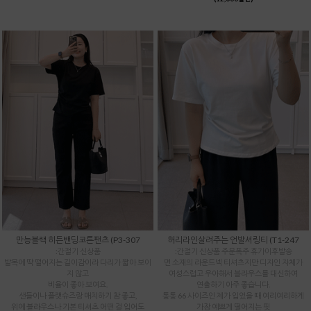
만능블랙 히든밴딩코튼팬츠 (P3-307
허리라인살려주는 언발셔링티 (T1-247
:간절기 신상품
:간절기 신상품 주문폭주 휴가이후발송
발목에 딱 떨어지는 길이감이라 다리가 짧아 보이
면 소재의 라운드넥 티셔츠지만 디자인 자체가
지 않고
여성스럽고 우아해서 블라우스를 대신하여
비율이 좋아 보여요.
연출하기 아주 좋습니다.
샌들이나 플랫슈즈랑 매치하기 참 좋고,
통통 66 사이즈인 제가 입었을 때 여리여리하게
위에 블라우스나 기본 티셔츠 어떤 걸 입어도
가장 예쁘게 떨어지는 핏