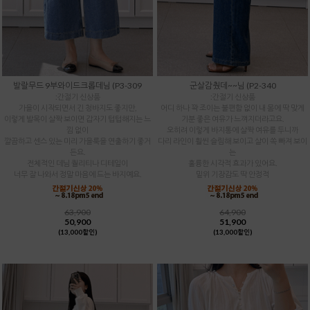
발랄무드 9부와이드크롭데님 (P3-309
군살감췄데~~님 (P2-340
:간절기 신상품
:간절기 신상품
가을이 시작되면서 긴 청바지도 좋지만,
어디 하나 꽉 조이는 불편함 없이 내 몸에 딱 맞게
이렇게 발목이 살짝 보이면 갑자기 텁텁해지는 느
기분 좋은 여유가 느껴지더라고요.
낌 없이
오히려 이렇게 바지통에 살짝 여유를 두니까
깔끔하고 센스 있는 미리 가을룩을 연출하기 좋거
다리 라인이 훨씬 슬림해 보이고 살이 쏙 빠져 보이
든요.
는
전체적인 데님 퀄리티나 디테일이
훌륭한 시각적 효과가 있어요.
너무 잘 나와서 정말 마음에 드는 바지예요.
밑위 기장감도 딱 안정적
63,900
64,900
50,900
51,900
(13,000할인)
(13,000할인)