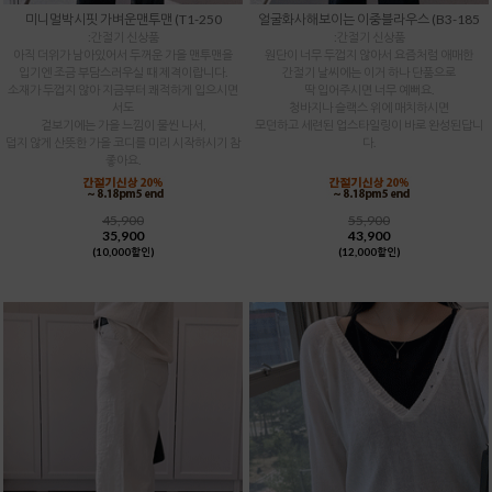
미니멀박시핏 가벼운맨투맨 (T1-250
얼굴화사해보이는 이중블라우스 (B3-185
:간절기 신상품
:간절기 신상품
아직 더위가 남아있어서 두꺼운 가을 맨투맨을
원단이 너무 두껍지 않아서 요즘처럼 애매한
입기엔 조금 부담스러우실 때 제격이랍니다.
간절기 날씨에는 이거 하나 단품으로
소재가 두껍지 않아 지금부터 쾌적하게 입으시면
딱 입어주시면 너무 예뻐요.
서도
청바지나 슬랙스 위에 매치하시면
겉보기에는 가을 느낌이 물씬 나서,
모던하고 세련된 업스타일링이 바로 완성된답니
덥지 않게 산뜻한 가을 코디를 미리 시작하시기 참
다.
좋아요.
45,900
55,900
35,900
43,900
(10,000할인)
(12,000할인)