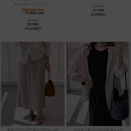
폭넓게 활용하실 수 있습니다.
35,900
27,900
(8,000할인)
45,900
35,900
(10,000할인)
쿨골지 밴딩H라인롱스커트 (S1-180
고슬골지 홀터니트나시탑 (K1-137