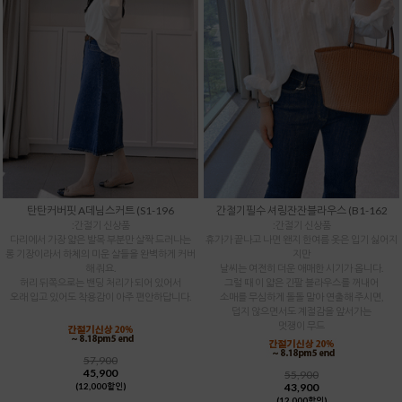
탄탄커버핏 A데님스커트 (S1-196
간절기필수 셔링잔잔블라우스 (B1-162
:간절기 신상품
:간절기 신상품
다리에서 가장 얇은 발목 부분만 살짝 드러나는
휴가가 끝나고 나면 왠지 한여름 옷은 입기 싫어지
롱 기장이라서 하체의 미운 살들을 완벽하게 커버
지만
해 줘요.
날씨는 여전히 더운 애매한 시기가 옵니다.
허리 뒤쪽으로는 밴딩 처리가 되어 있어서
그럴 때 이 얇은 긴팔 블라우스를 꺼내어
오래 입고 있어도 착용감이 아주 편안하답니다.
소매를 무심하게 돌돌 말아 연출해 주시면,
덥지 않으면서도 계절감을 앞서가는
멋쟁이 무드
57,900
45,900
55,900
43,900
(12,000할인)
(12,000할인)