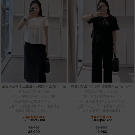
꿉꿉한날씨에 스모크셔링블라우스 (B2-138
러블리무드 한여름이중블라우스 (B2-135
극강으로 더운 날씨에도
한여름 코디의 번거로움과
쿨찰랑 학다리 슬랙스나 데님 위에
소재의 단점을 완벽히 보완하여,
툭 걸쳐만 주면 뱃살 부각 없이
부드러운 촉감과 쾌적함을 유지하면서
단정하고 시원한 만능 코디가 완성되는
단품 하나만으로도 훌륭한 포인트가
최고의 데일리 아이템입니다
되는 실용적인 아이템입니다
48,900
55,900
38,900
43,900