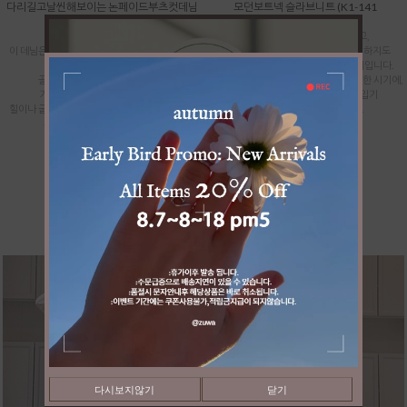
다리길고날씬해보이는 논페이드부츠컷데님
모던보트넥 슬라브니트 (K1-141
(P2-308
:간절기 신상품
:간절기 신상품
너무 가벼운 여름옷 같지도 않고,
이 데님은 딱 안정감 있는 미디 기장으로 나와서
그렇다고 묵직한 가을 니트처럼 텁텁하지도
배는 편안하게 감싸주면서도
않은 딱 그 중간의 산뜻한 아크릴 소재입니다.
골반 라인이 정말 예뻐 보입니다.
날씨가 갑자기 훅 시원해지지 않는 애매한 시기에,
기장감도 여유 있게 툭 떨어져서
반팔 대신 분위기 내며 매치해서 입기
힐이나 굽이 살짝 있는 운동화랑 매치해 주시면,
너무 좋은 쾌적한 니트입니다.
부츠컷 특유의 과한 느낌 없이
아주 세련되고 길
39,900
31,900
(8,000할인)
59,900
47,900
(12,000할인)
다시보지않기
닫기