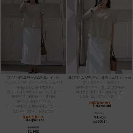
아주가벼워요 반듯한스커트 (S1-195
프리미엄실켓면 반듯한블라우스티 (T1-245
이 스커트의 가장 돋보이는 장점은 입었을 때
40대가 될수록 원단 퀄리티가
느껴지는 반듯한 분위기입니다.
스탠다드한 티셔츠의 한 끗을 결정하는데,
원단 자체에서 차분하게 떨어지는 느낌과
이 제품은 원단 자체의 힘이 확실해서
깔끔한 마감 처리가 시너지를 내어,
입었을 때의 만족감이 다릅니다.
위에 어떤 상의를 입더라도
하의가 룩의 중심을 반듯하게 잡아줍니다.
입는 내내 단정하고 깔끔한 인상
39,700
31,700
(8,000할인)
39,900
31,900