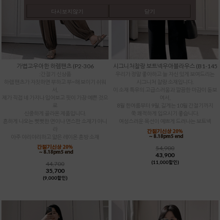
다시보지않기
닫기
가볍고우아한 하렘팬츠 (P2-306
시그니처찰랑 보트넥우아블라우스 (B1-145
:간절기 신상품
우리가 정말 좋아하고 늘 자신 있게 보여드리는
하렘 팬츠가 자칫하면 부하고 부~해 보이기 쉬워
시그니처 찰랑 소재입니다.
서,
이 소재 특유의 고급스러움과 깔끔한 마감이 돋보
제가 직접 네 가지나 입어보고 핏이 가장 예쁜 것으
여서,
로
8월 한여름부터 9월, 길게는 10월 간절기까지
신중하게 골라온 제품입니다.
쭉 쾌적하게 입으시기 좋습니다.
흔하게 나오는 뻣뻣한 면이나 면스판 소재가 아니
여성스러운 목선이 예쁘게 드러나는 보트넥
라
아주 야리야리하고 얇은 레이온 혼방 소재
54,900
43,900
(11,000할인)
44,700
35,700
(9,000할인)