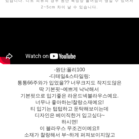
있습니다. 니트 의류의 경우 원단 특성상 늘어짐이 생길 수 있어서
2~5cm 차이 날 수 있습니다.
-원단:폴리100
-디테일&스타일링:
통통66주와가 입었을?? 너무크지도 작지도않은
딱 기본핏~예쁘게 낙낙해서
기본핏으로 입기좋은 라운드넥블라우스예요.
너무나 좋아하는!찰랑소재예요!
티 입기는 텁텁하고 둔탁해보이는데
디자인은 베이직한거 입고싶다~
하시면!
이 블라우스 무조건이예요!!
소재가 찰랑해서 부~하게 퍼져보이지않고