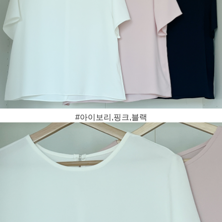
#아이보리,핑크,블랙