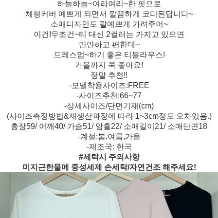
하늘하늘~여리여리~한 핏으로
체형커버 예쁘게 되면서 깔끔하게 코디된답니다~
소매디자인도 팔예쁘게 가려주어~
이건!무조건~티 대신 2컬러는 가지고 있으면
만만하고 편한데~
드레스업~하기 좋은 티블라우스!
가을까지 쭉 좋아요!
정말 추천!!
-모델착용사이즈:FREE
-사이즈추천:66~77
-상세사이즈/단면기재(cm)
(사이즈측정방법&재생산과정에 따라 1~3cm정도 오차있음.)
총장59/ 어깨40/ 가슴51/ 암홀22/ 소매길이21/ 소매단면18
-계절:봄,여름,가을
-제조국: 한국
#세탁시 주의사항
미지근한물에 중성세제 손세탁/자연건조 해주세요!