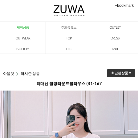
+bookmark
제작상품
주와유튜브
OUTLET
OUTWEAR
TOP
DRESS
BOTTOM
ETC
KNIT
아울렛
역시즌 상품
최근본상품
티대신 찰랑라운드블라우스 (B1-167