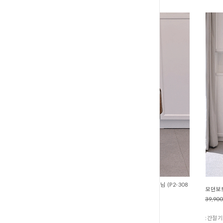
다리길고날씬해보이는 논페이드부츠컷데님 (P2-308
모던보트
39,90
59,900원
47,900원
:간절기