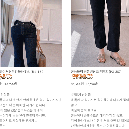
수 셔링잔잔블라우스 (B1-162
만능블랙 히든밴딩코튼팬츠 (P3-307
0원
43,900원
54,900원
43,900원
 신상품
:간절기 신상품
끝나고 나면 왠지 한여름 옷은 입기 싫어지지만
발목에 딱 떨어지는 길이감이라 다리가 짧아
여전히 더운 애매한 시기가 옵니다.
않고
 이 얇은 긴팔 블라우스를 꺼내어
비율이 좋아 보여요.
무심하게 돌돌 말아 연출해 주시면,
샌들이나 플랫슈즈랑 매치하기 참 좋고,
않으면서도 계절감을 앞서가는
위에 블라우스나 기본 티셔츠 어떤 걸 입어
 무드
간편하면서 세련된 무드가 연출된답니다.