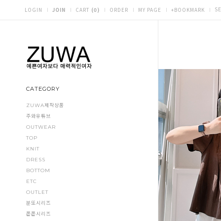
S
LOGIN
JOIN
CART
(
0
)
ORDER
MY PAGE
+BOOKMARK
CATEGORY
ZUWA제작상품
주와유튜브
OUTWEAR
TOP
KNIT
DRESS
BOTTOM
ETC
OUTLET
분또시리즈
쫀쫀시리즈