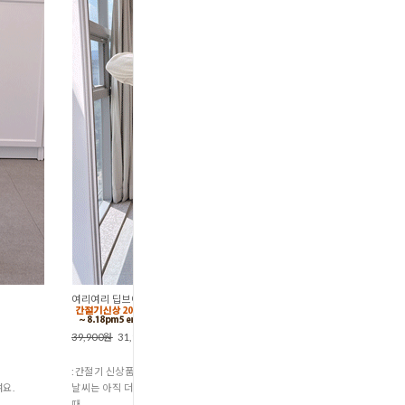
여리여리 딥브이넥버튼니트 (K1-155
39,900원
31,900원
:간절기 신상품
요.
날씨는 아직 더운데 옷차림은 가을 느낌을 내고 싶을
때,