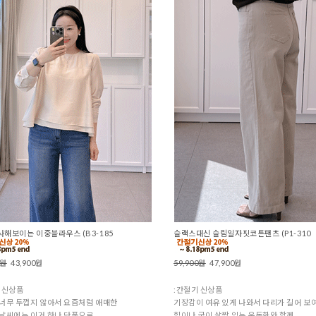
해보이는 이중블라우스 (B3-185
슬랙스대신 슬림일자핏코튼팬츠 (P1-310
0원
43,900원
59,900원
47,900원
 신상품
:간절기 신상품
너무 두껍지 않아서 요즘처럼 애매한
기장감이 여유 있게 나와서 다리가 길어 보여
날씨에는 이거 하나 단품으로
힐이나 굽이 살짝 있는 운동화와 함께