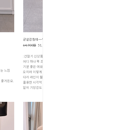
군살감췄데~~님 (P2-340
64,900원
51,900원
:간절기 신상품
어디 하나 꽉 조이는 불편함 없이 내 몸에 딱 맞게
기분 좋은 여유가 느껴지더라고요.
는 느낌
오히려 이렇게 바지통에 살짝 여유를 두니까
다리 라인이 훨씬 슬림해 보이고 살이 쏙 빠져 보이는
 좋거든요.
훌륭한 시각적 효과가 있어요.
밑위 기장감도 딱 안정적