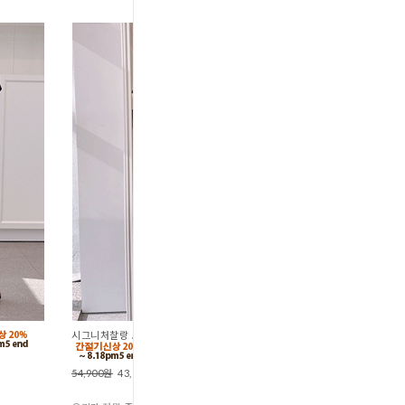
시그니처찰랑 보트넥우아블라우스 (B1-145
54,900원
43,900원