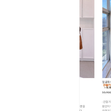
미니멀박시핏 가벼운맨투맨 (T1-250
얼굴화사
45,900원
35,900원
55,90
:간절기 신상품
:간절기
아직 더위가 남아있어서 두꺼운 가을 맨투맨을
원단이 
입기엔 조금 부담스러우실 때 제격이랍니다.
간절기 