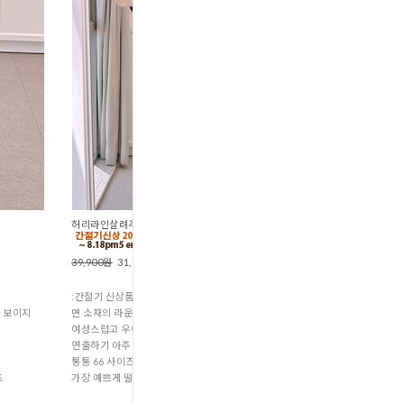
허리라인살려주는 언발셔링티 (T1-247
39,900원
31,900원
:간절기 신상품 주문폭주 휴가이후발송
 보이지
면 소재의 라운드넥 티셔츠지만 디자인 자체가
여성스럽고 우아해서 블라우스를 대신하여
연출하기 아주 좋습니다.
통통 66 사이즈인 제가 입었을 때 여리여리하게
도
가장 예쁘게 떨어지는 핏