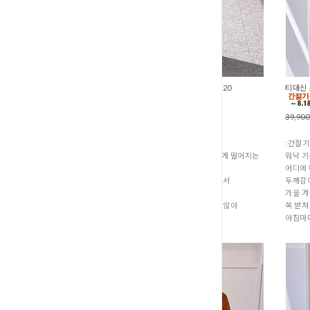
Y존,힙부담없는 절개크림트윌팬츠 (P3-320
티대신 
59,700원
47,700원
39,90
:간절기 신상품
:간절기
바지 옆선뿐만 아니라 앞쪽으로 비스듬하게 떨어지는
워낙 기
사선 절개 디테일이 들어가 있거든요.
어디에 
이 절개 라인이 시선을 효과적으로 잡아줘서
두께감이
허벅지가 훨씬 날씬해 보이고,
가을 겨
바지통이 양옆으로 벙벙하게 퍼져 보이지 않아
쏙 받쳐
전체적인 실루엣이 아주 예쁘
아침마다