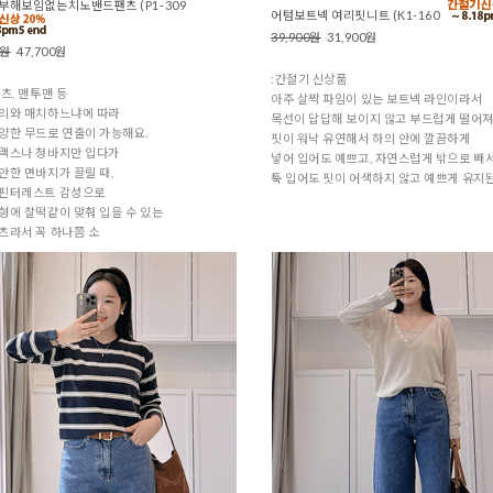
부해보임없는치노밴드팬츠 (P1-309
어텀보트넥 여리핏니트 (K1-160
39,900원
31,900원
0원
47,700원
:간절기 신상품
셔츠, 맨투맨 등
아주 살짝 파임이 있는 보트넥 라인이라서
상의와 매치하느냐에 따라
목선이 답답해 보이지 않고 부드럽게 떨어져
양한 무드로 연출이 가능해요.
핏이 워낙 유연해서 하의 안에 깔끔하게
슬랙스나 청바지만 입다가
넣어 입어도 예쁘고, 자연스럽게 밖으로 빼
안한 면바지가 끌릴 때,
툭 입어도 핏이 어색하지 않고 예쁘게 유지
 핀터레스트 감성으로
형에 찰떡같이 맞춰 입을 수 있는
츠라서 꼭 하나쯤 소