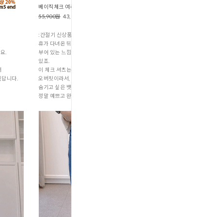
베이직체크 여리핏롱셔츠 (B2-163
55,900원
43,900원
:간절기 신상품
휴가 다녀온 뒤에 유독 배나 힙 주변으로 살이 붙고
요.
부어 있는 느낌이 들어서 옷 입기 부담스러우실 때가
있죠.
서
이 체크 셔츠는 품이 아주 넉넉하고 박시한
된답니다.
오버핏이라서,
숨기고 싶은 뱃살과 힙 라인의 미운 살들을
정말 예쁘고 완벽커버