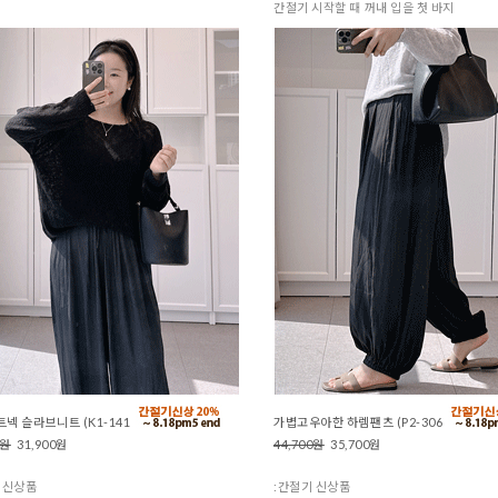
간절기 시작할 때 꺼내 입을 첫 바지
넥 슬라브니트 (K1-141
가볍고우아한 하렘팬츠 (P2-306
0원
31,900원
44,700원
35,700원
 신상품
:간절기 신상품