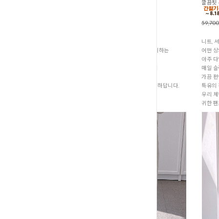
탱글여리여리 커버맨투맨티 (T3-249
깔끔핏 
42,900원
33,900원
59,70
:간절기 신상품
니트, 
저는 긴 여름을 보내고 가을을 예쁘게 맞이하는
어떤 
마음으로
아주 다
크림 컬러 맨투맨에 크림 팬츠를 매치해서
매일 
미리 입어볼 생각이에요.
가끔 편
뱃살 커버는 기본이고 코디하기도 너무 편하답니다.
특유의
우리 체
귀한 팬