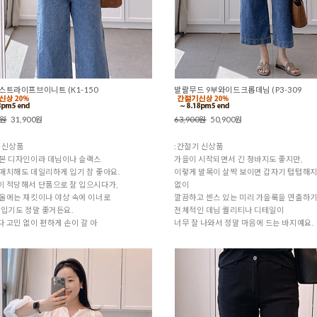
스트라이프브이니트 (K1-150
발랄무드 9부와이드크롭데님 (P3-309
0원
31,900원
63,900원
50,900원
 신상품
:간절기 신상품
본 디자인이라 데님이나 슬랙스
가을이 시작되면서 긴 청바지도 좋지만,
매치해도 데일리하게 입기 참 좋아요.
이렇게 발목이 살짝 보이면 갑자기 텁텁해지
 적당해서 단품으로 잘 입으시다가,
없이
울에는 재킷이나 야상 속에 이너로
깔끔하고 센스 있는 미리 가을룩을 연출하기
 입기도 정말 좋거든요.
전체적인 데님 퀄리티나 디테일이
 고민 없이 편하게 손이 갈 아
너무 잘 나와서 정말 마음에 드는 바지예요.