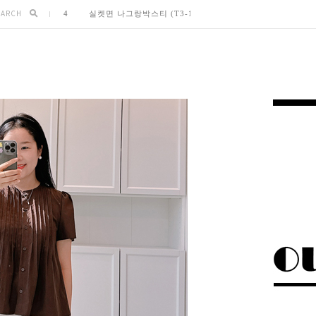
EARCH
5
썸머청량 랩스트라이프셔츠 (B2-134
6
딥크로스딥브이넥 쿨찰랑반팔자켓 (O1-206
7
베이직체크 여리핏롱셔츠 (B2-163
8
얼굴화사해지는 링클A블라우스 (B1-139
9
-
10
-
1
수피마코튼 썸머니트 (K1-117
2
쿨찰랑 학다리슬랙스 (P15
3
라운드베이직 부클반팔니트 (K3-197
4
실켓면 나그랑박스티 (T3-149