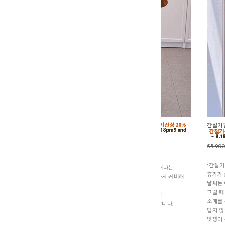
간절기필
탄탄커버핏 A데님스커트 (S1-196
57,900원
45,900원
55,90
:간절기 신상품
:간절기
다리에서 가장 얇은 발목 부분만 살짝 드러나는
휴가가 
롱 기장이라서 하체의 미운 살들을 완벽하게 커버해
날씨는 
줘요.
그럴 때
허리 뒤쪽으로는 밴딩 처리가 되어 있어서
소매를 
오래 입고 있어도 착용감이 아주 편안하답니다.
덥지 
멋쟁이