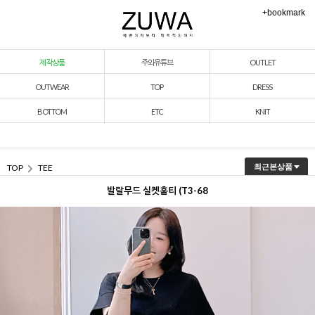
+bookmark
제작상품
주와유튜브
OUTLET
OUTWEAR
TOP
DRESS
BOTTOM
ETC
KNIT
TOP
TEE
최근본상품
발랄무드 실켓훌티 (T3-68